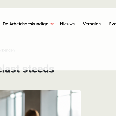
oofdnavigatie
De Arbeidsdeskundige
Nieuws
Verhalen
Ev
werkenden
elast steeds