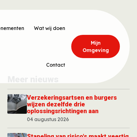
enementen
Wat wij doen
"Mijn" menu
Mijn
Omgeving
Contact
Meer nieuws
Verzekeringsartsen en burgers
wijzen dezelfde drie
oplossingsrichtingen aan
04 augustus 2026
Stapeling van risico's maakt veertig